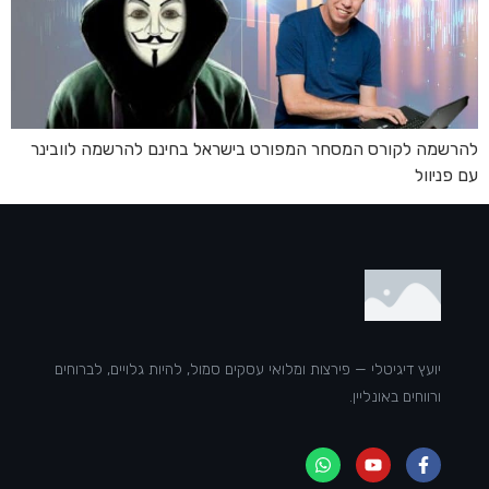
להרשמה לקורס המסחר המפורט בישראל בחינם להרשמה לוובינר
עם פניוול
יועץ דיגיטלי — פירצות ומלואי עסקים סמול, להיות גלויים, לברוחים
ורווחים באונליין.