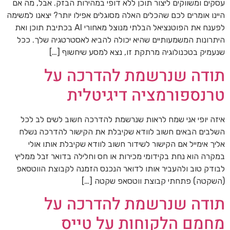
עסקים ומשווקים ליצור תוכן ללא דופי במהירות הבזק. אבל, מה אם
היינו אומרים לכם שהכלים האלה מסוגלים אפילו יותר? יצאנו למשימה
לפענח את הפוטנציאל הבלתי מנוצל מאחורי AI בכתיבת תוכן ואת
היתרונות המשמעותיים שהיא יכולה להביא לאסטרטגיה שלך. ככל
שנעמיק בטכנולוגיה מרתקת זו, נצא למסע שיחשוף […]
תודה שנרשמת להדרכה על
טרנספורמציה דיגיטלית
איזה יופי אני שמח לראות שנרשמת להדרכה חשוב לשים לב לכל
השלבים הבאים חשוב לוודא שקיבלת את הקישור להדרכה נשלח
אליך אימייל אם הקישור לשידור חשוב לוודא שקיבלת אותו אולי
במקרה הוא נחת בקידומי מכירות או חס וחלילה בדואר זבל ממליץ
לבודק טוב ולהעביר אותו לדואר הנכנס הזמנה לקבוצת הווטסאפ
(השקטה) פתחתי קבוצת ווטסאפ שקטה […]
תודה שנרשמת להדרכה על
מחמם הלקוחות על טייס