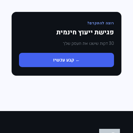
רוצה להתקדם?
פגישת ייעוץ חינמית
30 דקות שישנו את העסק שלך
← קבע עכשיו