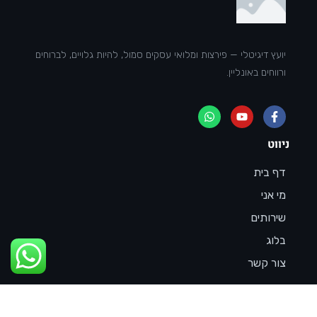
יועץ דיגיטלי — פירצות ומלואי עסקים סמול, להיות גלויים, לברוחים
ורווחים באונליין.
ניווט
דף בית
מי אני
שירותים
בלוג
צור קשר
שירותים