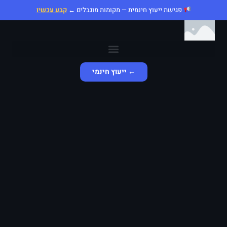
פגישת ייעוץ חינמית — מקומות מוגבלים ←
קבע עכשיו
← ייעוץ חינמי