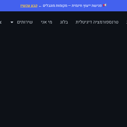
פגישת ייעוץ חינמית — מקומות מוגבלים ←
קבע עכשיו
טרנספורמציה דיגיטלית
בלוג
מי אני
שירותים
צ