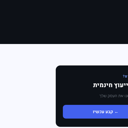
ם?
יעוץ חינמית
← קבע עכשיו