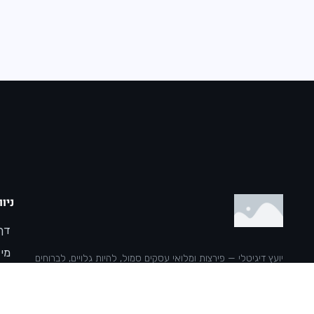
ניוו
דף
מי 
יועץ דיגיטלי — פירצות ומלואי עסקים סמול, להיות גלויים, לברוחים
שיר
ורווחים באונליין.
בלו