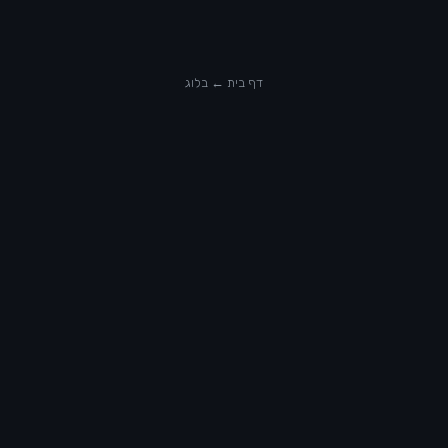
דף בית ← בלוג