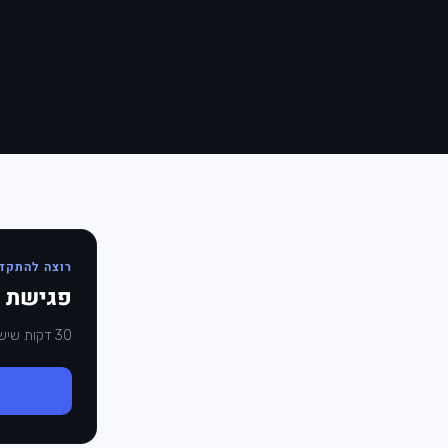
רוצה להתקד
פגישת י
30 דקות שישנו את העסק שלך